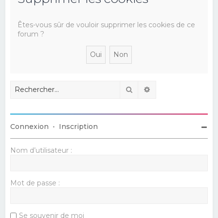
e
r
Êtes-vous sûr de vouloir supprimer les cookies de ce
forum ?
c
h
e
r
Rechercher
Recherche avancé
Connexion
•
Inscription
Nom d’utilisateur :
Mot de passe :
Se souvenir de moi