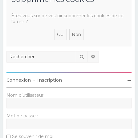
e
r
Êtes-vous sûr de vouloir supprimer les cookies de ce
forum ?
c
h
e
r
Rechercher
Recherche avancé
Connexion
•
Inscription
Nom d’utilisateur :
Mot de passe :
Se souvenir de moi