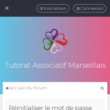
Inscription
Connexion
Tutorat Associatif Marseillais
R
Accueil du forum
e
c
Réinitialiser le mot de passe
h