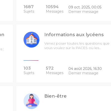
1687
10594
09 oct. 2025, 00:05
Sujets
Messages
Dernier message
on
Informations aux lycéens
Venez poser toutes les questions que
vous voulez sur la PACES ou les…
s :
103
572
04 août 2026, 16:30
Sujets
Messages
Dernier message
Bien-être