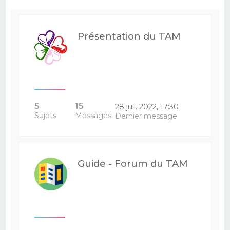
e
r
Présentation du TAM
c
h
e
r
5
15
28 juil. 2022, 17:30
Sujets
Messages
Dernier message
Guide - Forum du TAM