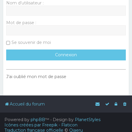
Nom d’utilisateur :
Mot de passe :
Se souvenir de moi
J’ai oublié mon mot de passe
Accueil du forum
Powered by
phpBB
™
• Design by
PlanetStyles
Icônes créées par Freepik - Flaticon
Traduction française officielle
©
Qiaeru