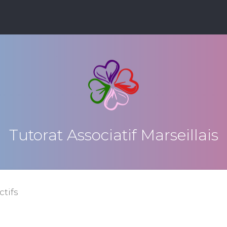
Tutorat Associatif Marseillais
ctifs