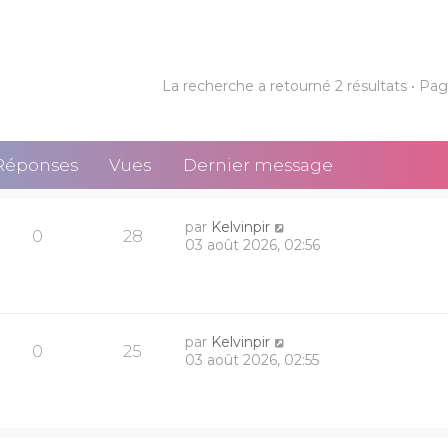
La recherche a retourné 2 résultats • Pa
Réponses
Vues
Dernier message
par
Kelvinpir
0
28
03 août 2026, 02:56
par
Kelvinpir
0
25
03 août 2026, 02:55