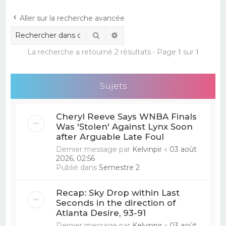
e
Aller sur la recherche avancée
r
Rechercher
Recherche avancée
c
La recherche a retourné 2 résultats • Page
1
sur
1
h
e
r
Sujets
Cheryl Reeve Says WNBA Finals
Was 'Stolen' Against Lynx Soon
after Arguable Late Foul
Dernier message par
Kelvinpir
«
03 août
2026, 02:56
Publié dans
Semestre 2
Recap: Sky Drop within Last
Seconds in the direction of
Atlanta Desire, 93-91
Dernier message par
Kelvinpir
«
03 août