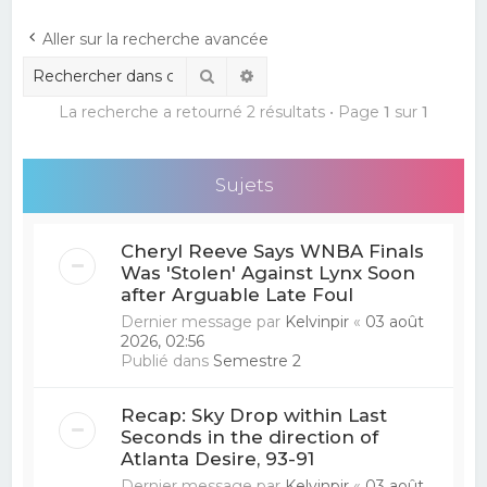
e
Aller sur la recherche avancée
r
Rechercher
Recherche avancée
c
La recherche a retourné 2 résultats • Page
1
sur
1
h
e
r
Sujets
Cheryl Reeve Says WNBA Finals
Was 'Stolen' Against Lynx Soon
after Arguable Late Foul
Dernier message par
Kelvinpir
«
03 août
2026, 02:56
Publié dans
Semestre 2
Recap: Sky Drop within Last
Seconds in the direction of
Atlanta Desire, 93-91
Dernier message par
Kelvinpir
«
03 août