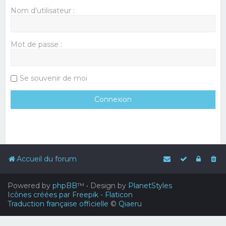
Nom d’utilisateur :
Mot de passe :
Se souvenir de moi
Accueil du forum
Powered by
phpBB
™
• Design by
PlanetStyles
Icônes créées par Freepik - Flaticon
Traduction française officielle
©
Qiaeru