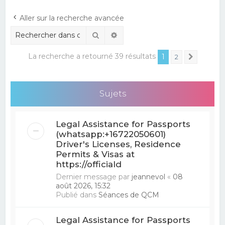
e
Aller sur la recherche avancée
r
Rechercher
Recherche avancée
c
h
La recherche a retourné 39 résultats
1
2
Suivant
e
r
Sujets
Legal Assistance for Passports
(whatsapp:+16722050601)
Driver's Licenses, Residence
Permits & Visas at
https://officiald
Dernier message par
jeannevol
«
08
août 2026, 15:32
Publié dans
Séances de QCM
Legal Assistance for Passports