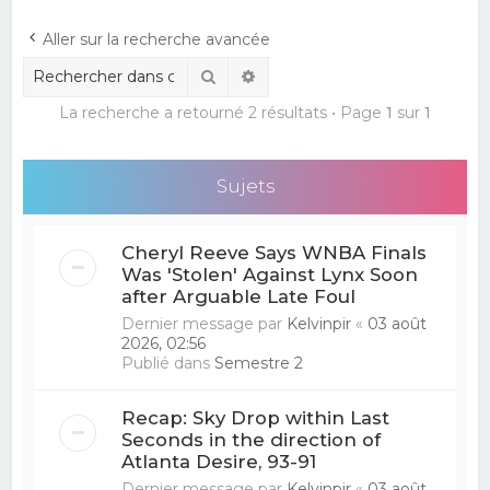
e
Aller sur la recherche avancée
r
Rechercher
Recherche avancée
c
La recherche a retourné 2 résultats • Page
1
sur
1
h
e
r
Sujets
Cheryl Reeve Says WNBA Finals
Was 'Stolen' Against Lynx Soon
after Arguable Late Foul
Dernier message par
Kelvinpir
«
03 août
2026, 02:56
Publié dans
Semestre 2
Recap: Sky Drop within Last
Seconds in the direction of
Atlanta Desire, 93-91
Dernier message par
Kelvinpir
«
03 août