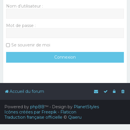
Nom d’utilisateur :
Mot de passe :
Se souvenir de moi
Accueil du forum
Powered by
phpBB
™
• Design by
PlanetStyles
Icônes créées par Freepik - Flaticon
Traduction française officielle
©
Qiaeru