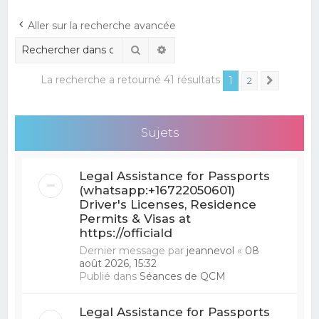
e
Aller sur la recherche avancée
r
Rechercher
Recherche avancée
c
h
La recherche a retourné 41 résultats
1
2
Suivant
e
r
Sujets
Legal Assistance for Passports
(whatsapp:+16722050601)
Driver's Licenses, Residence
Permits & Visas at
https://officiald
Dernier message par
jeannevol
«
08
août 2026, 15:32
Publié dans
Séances de QCM
Legal Assistance for Passports