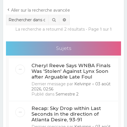
e
Aller sur la recherche avancée
r
Rechercher
Recherche avancée
c
La recherche a retourné 2 résultats • Page
1
sur
1
h
e
r
Sujets
Cheryl Reeve Says WNBA Finals
Was 'Stolen' Against Lynx Soon
after Arguable Late Foul
Dernier message par
Kelvinpir
«
03 août
2026, 02:56
Publié dans
Semestre 2
Recap: Sky Drop within Last
Seconds in the direction of
Atlanta Desire, 93-91
Dernier message par
Kelvinpir
«
03 août