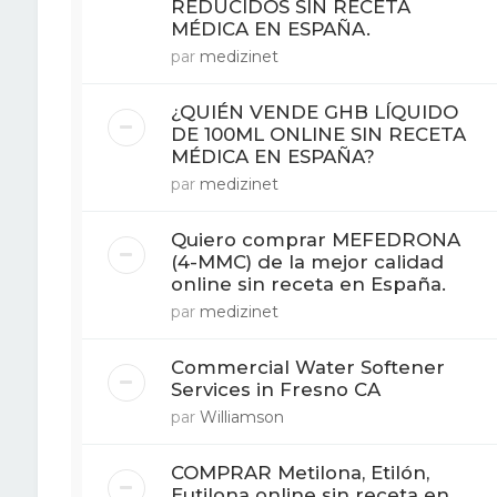
REDUCIDOS SIN RECETA
MÉDICA EN ESPAÑA.
par
medizinet
¿QUIÉN VENDE GHB LÍQUIDO
DE 100ML ONLINE SIN RECETA
MÉDICA EN ESPAÑA?
par
medizinet
Quiero comprar MEFEDRONA
(4-MMC) de la mejor calidad
online sin receta en España.
par
medizinet
Commercial Water Softener
Services in Fresno CA
par
Williamson
COMPRAR Metilona, ​​Etilón,
Eutilona online sin receta en