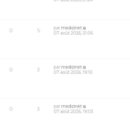
par
medizinet
0
5
07 août 2026, 21:06
par
medizinet
0
3
07 août 2026, 19:10
par
medizinet
0
3
07 août 2026, 19:03