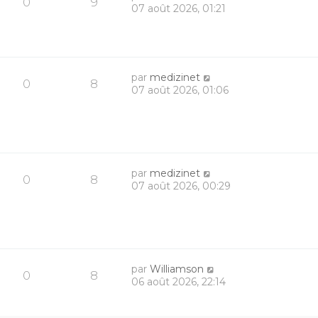
0
9
07 août 2026, 01:21
par
medizinet
0
8
07 août 2026, 01:06
par
medizinet
0
8
07 août 2026, 00:29
par
Williamson
0
8
06 août 2026, 22:14