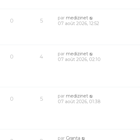
par
medizinet
0
5
07 août 2026, 12:52
par
medizinet
0
4
07 août 2026, 02:10
par
medizinet
0
5
07 août 2026, 01:38
par
Granta