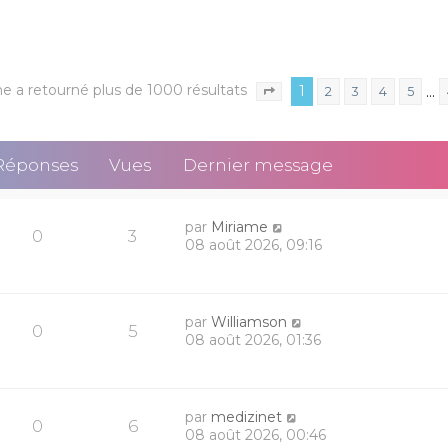
e a retourné plus de 1000 résultats
1
…
2
3
4
5
Page
1
sur
40
Réponses
Vues
Dernier message
par
Miriame
0
3
08 août 2026, 09:16
par
Williamson
0
5
08 août 2026, 01:36
par
medizinet
0
6
08 août 2026, 00:46