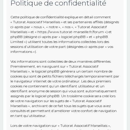
Politique de confidentialité
e
r
Cette politique de confidentialité explique en détail comment
c
« Tutorat Associatif Marseillais » et ses partenaires affiliés (désignés
ci-après par « nous », « notre », « nos », « Tutorat Associatif
h
Marseillais » et « https://www.tutorat-marseille.fr/forum ») et
phpBB (désigné ci-après par « logiciel phpBB » et « phpBB
e
Limited ») utilisent toutes les informations collectées lors des
r
sessions d’utilisation de votre part (désignées ci-après par « vos
informations »).
Vos informations sont collectées de deux manières différentes.
Premièrement, en naviguant sur « Tutorat Associatif
Marseillais », le logiciel phpBB génèrera un certain nombre de
cookies qui sont de petits fichiers téléchargés temporairement par
le navigateur internet de votre ordinateur. Les deux premiers
cookies ne contiennent qu’un identifiant utilisateur et un
identifiant anonyme de session qui vous sont automatiquement
assignés par le logiciel phpBB. Un troisième cookie sera créé lors
de votre navigation sur les sujets de « Tutorat Associatif
Marseillais », archivant de ce fait tous les sujets que vous avez
consultés et permettant d’améliorer votre confort de navigation
en tant qu’utilisateur.
Lors de votre navigation sur « Tutorat Associatif Marseillais »,