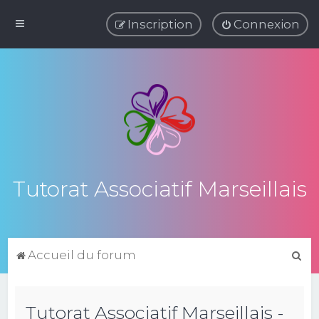
Inscription
Connexion
Tutorat Associatif Marseillais
R
Accueil du forum
e
c
Tutorat Associatif Marseillais -
h