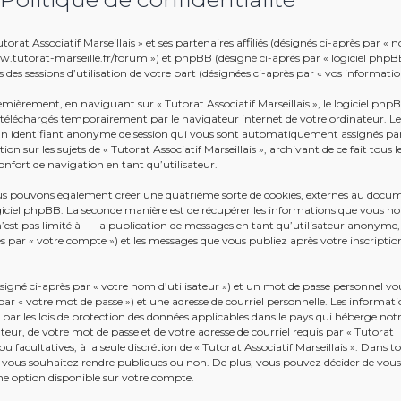
rat Associatif Marseillais » et ses partenaires affiliés (désignés ci-après par « n
/www.tutorat-marseille.fr/forum ») et phpBB (désigné ci-après par « logiciel phpB
 des sessions d’utilisation de votre part (désignées ci-après par « vos informatio
emièrement, en naviguant sur « Tutorat Associatif Marseillais », le logiciel php
s téléchargés temporairement par le navigateur internet de votre ordinateur. L
t un identifiant anonyme de session qui vous sont automatiquement assignés par
n sur les sujets de « Tutorat Associatif Marseillais », archivant de ce fait tous l
nfort de navigation en tant qu’utilisateur.
 nous pouvons également créer une quatrième sorte de cookies, externes au docu
giciel phpBB. La seconde manière est de récupérer les informations que vous n
’est pas limité à — la publication de messages en tant qu’utilisateur anonyme,
près par « votre compte ») et les messages que vous publiez après votre inscriptio
gné ci-après par « votre nom d’utilisateur ») et un mot de passe personnel vo
r « votre mot de passe ») et une adresse de courriel personnelle. Les informati
 par les lois de protection des données applicables dans le pays qui héberge not
teur, de votre mot de passe et de votre adresse de courriel requis par « Tutorat
ou facultatives, à la seule discrétion de « Tutorat Associatif Marseillais ». Dans to
 vous souhaitez rendre publiques ou non. De plus, vous pouvez décider de vous
une option disponible sur votre compte.