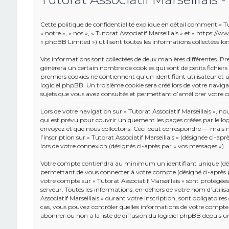
Cette politique de confidentialité explique en détail comment « Tuto
« notre », « nos », « Tutorat Associatif Marseillais » et « https:/
« phpBB Limited ») utilisent toutes les informations collectées lors
Vos informations sont collectées de deux manières différentes. Pr
génèrera un certain nombre de cookies qui sont de petits fichier
premiers cookies ne contiennent qu’un identifiant utilisateur e
logiciel phpBB. Un troisième cookie sera créé lors de votre navigatio
sujets que vous avez consultés et permettant d’améliorer votre co
Lors de votre navigation sur « Tutorat Associatif Marseillais »,
qui est prévu pour couvrir uniquement les pages créées par le lo
envoyez et que nous collectons. Ceci peut correspondre — mais n
l’inscription sur « Tutorat Associatif Marseillais » (désignée ci-a
lors de votre connexion (désignés ci-après par « vos messages »).
Votre compte contiendra au minimum un identifiant unique (dési
permettant de vous connecter à votre compte (désigné ci-après pa
votre compte sur « Tutorat Associatif Marseillais » sont protégées
serveur. Toutes les informations, en-dehors de votre nom d’utilisa
Associatif Marseillais » durant votre inscription, sont obligatoires 
cas, vous pouvez contrôler quelles informations de votre compte
abonner ou non à la liste de diffusion du logiciel phpBB depuis 