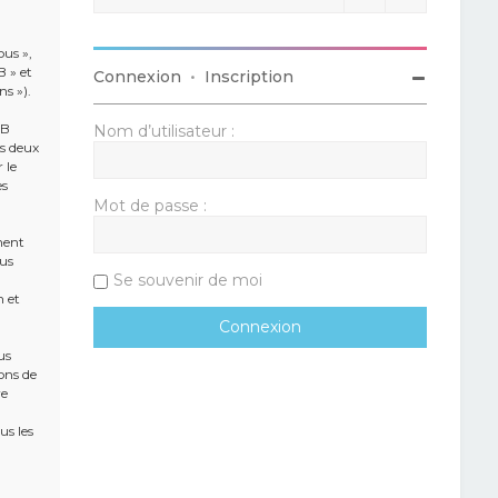
ous »,
B » et
Connexion
•
Inscription
ns »).
BB
Nom d’utilisateur :
es deux
 le
es
Mot de passe :
ment
ous
Se souvenir de moi
n et
us
ons de
re
us les