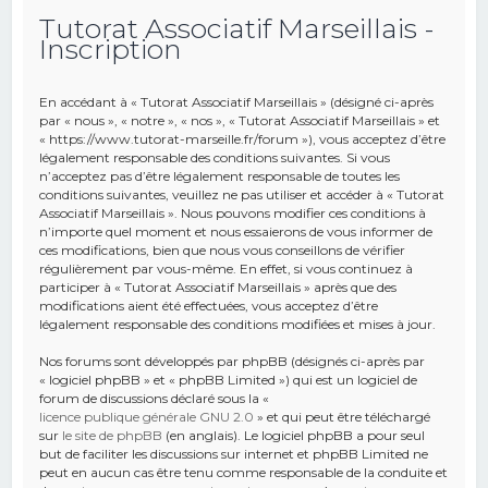
Tutorat Associatif Marseillais -
e
Inscription
r
c
En accédant à « Tutorat Associatif Marseillais » (désigné ci-après
h
par « nous », « notre », « nos », « Tutorat Associatif Marseillais » et
« https://www.tutorat-marseille.fr/forum »), vous acceptez d’être
e
légalement responsable des conditions suivantes. Si vous
r
n’acceptez pas d’être légalement responsable de toutes les
conditions suivantes, veuillez ne pas utiliser et accéder à « Tutorat
Associatif Marseillais ». Nous pouvons modifier ces conditions à
n’importe quel moment et nous essaierons de vous informer de
ces modifications, bien que nous vous conseillons de vérifier
régulièrement par vous-même. En effet, si vous continuez à
participer à « Tutorat Associatif Marseillais » après que des
modifications aient été effectuées, vous acceptez d’être
légalement responsable des conditions modifiées et mises à jour.
Nos forums sont développés par phpBB (désignés ci-après par
« logiciel phpBB » et « phpBB Limited ») qui est un logiciel de
forum de discussions déclaré sous la «
licence publique générale GNU 2.0
» et qui peut être téléchargé
sur
le site de phpBB
(en anglais). Le logiciel phpBB a pour seul
but de faciliter les discussions sur internet et phpBB Limited ne
peut en aucun cas être tenu comme responsable de la conduite et