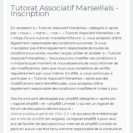
Tutorat Associatif Marseillais -
e
Inscription
r
c
En accédant à « Tutorat Associatif Marseillais » (désigné ci-après
h
par « nous », « notre », « nos », « Tutorat Associatif Marseillais » et
« https://www.tutorat-marseille.fr/forum »), vous acceptez d’être
e
légalement responsable des conditions suivantes. Si vous
r
n’acceptez pas d’être légalement responsable de toutes les
conditions suivantes, veuillez ne pas utiliser et accéder à « Tutorat
Associatif Marseillais ». Nous pouvons modifier ces conditions à
n’importe quel moment et nous essaierons de vous informer de
ces modifications, bien que nous vous conseillons de vérifier
régulièrement par vous-même. En effet, si vous continuez à
participer à « Tutorat Associatif Marseillais » après que des
modifications aient été effectuées, vous acceptez d’être
légalement responsable des conditions modifiées et mises à jour.
Nos forums sont développés par phpBB (désignés ci-après par
« logiciel phpBB » et « phpBB Limited ») qui est un logiciel de
forum de discussions déclaré sous la «
licence publique générale GNU 2.0
» et qui peut être téléchargé
sur
le site de phpBB
(en anglais). Le logiciel phpBB a pour seul
but de faciliter les discussions sur internet et phpBB Limited ne
peut en aucun cas être tenu comme responsable de la conduite et