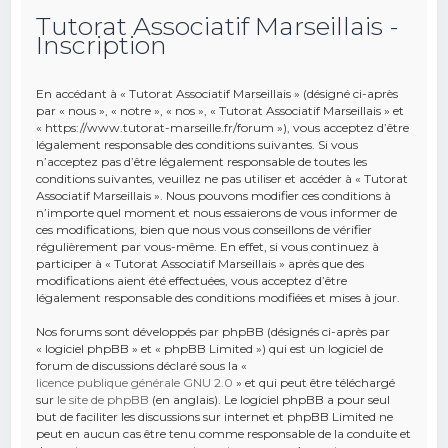
Tutorat Associatif Marseillais -
e
Inscription
r
c
En accédant à « Tutorat Associatif Marseillais » (désigné ci-après
h
par « nous », « notre », « nos », « Tutorat Associatif Marseillais » et
« https://www.tutorat-marseille.fr/forum »), vous acceptez d’être
e
légalement responsable des conditions suivantes. Si vous
r
n’acceptez pas d’être légalement responsable de toutes les
conditions suivantes, veuillez ne pas utiliser et accéder à « Tutorat
Associatif Marseillais ». Nous pouvons modifier ces conditions à
n’importe quel moment et nous essaierons de vous informer de
ces modifications, bien que nous vous conseillons de vérifier
régulièrement par vous-même. En effet, si vous continuez à
participer à « Tutorat Associatif Marseillais » après que des
modifications aient été effectuées, vous acceptez d’être
légalement responsable des conditions modifiées et mises à jour.
Nos forums sont développés par phpBB (désignés ci-après par
« logiciel phpBB » et « phpBB Limited ») qui est un logiciel de
forum de discussions déclaré sous la «
licence publique générale GNU 2.0
» et qui peut être téléchargé
sur
le site de phpBB
(en anglais). Le logiciel phpBB a pour seul
but de faciliter les discussions sur internet et phpBB Limited ne
peut en aucun cas être tenu comme responsable de la conduite et