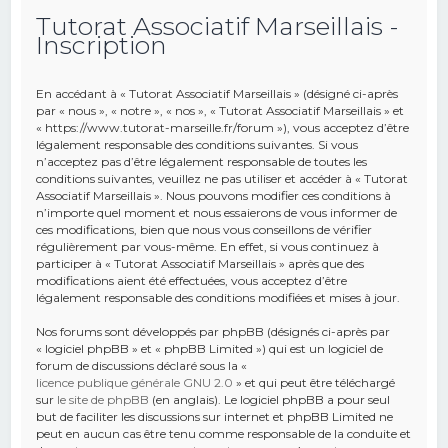
Tutorat Associatif Marseillais -
e
Inscription
r
c
En accédant à « Tutorat Associatif Marseillais » (désigné ci-après
h
par « nous », « notre », « nos », « Tutorat Associatif Marseillais » et
« https://www.tutorat-marseille.fr/forum »), vous acceptez d’être
e
légalement responsable des conditions suivantes. Si vous
r
n’acceptez pas d’être légalement responsable de toutes les
conditions suivantes, veuillez ne pas utiliser et accéder à « Tutorat
Associatif Marseillais ». Nous pouvons modifier ces conditions à
n’importe quel moment et nous essaierons de vous informer de
ces modifications, bien que nous vous conseillons de vérifier
régulièrement par vous-même. En effet, si vous continuez à
participer à « Tutorat Associatif Marseillais » après que des
modifications aient été effectuées, vous acceptez d’être
légalement responsable des conditions modifiées et mises à jour.
Nos forums sont développés par phpBB (désignés ci-après par
« logiciel phpBB » et « phpBB Limited ») qui est un logiciel de
forum de discussions déclaré sous la «
licence publique générale GNU 2.0
» et qui peut être téléchargé
sur
le site de phpBB
(en anglais). Le logiciel phpBB a pour seul
but de faciliter les discussions sur internet et phpBB Limited ne
peut en aucun cas être tenu comme responsable de la conduite et