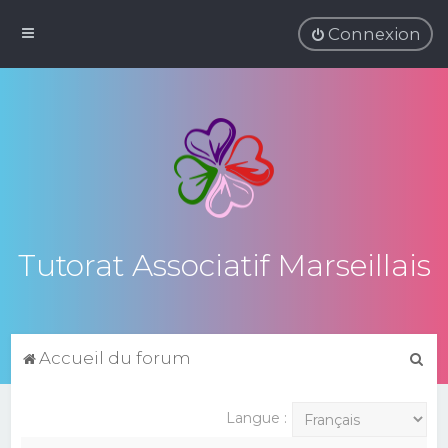
Connexion
Tutorat Associatif Marseillais
R
Accueil du forum
e
c
Langue :
h