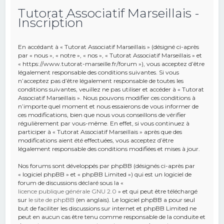
Tutorat Associatif Marseillais -
e
Inscription
r
c
En accédant à « Tutorat Associatif Marseillais » (désigné ci-après
h
par « nous », « notre », « nos », « Tutorat Associatif Marseillais » et
« https://www.tutorat-marseille.fr/forum »), vous acceptez d’être
e
légalement responsable des conditions suivantes. Si vous
r
n’acceptez pas d’être légalement responsable de toutes les
conditions suivantes, veuillez ne pas utiliser et accéder à « Tutorat
Associatif Marseillais ». Nous pouvons modifier ces conditions à
n’importe quel moment et nous essaierons de vous informer de
ces modifications, bien que nous vous conseillons de vérifier
régulièrement par vous-même. En effet, si vous continuez à
participer à « Tutorat Associatif Marseillais » après que des
modifications aient été effectuées, vous acceptez d’être
légalement responsable des conditions modifiées et mises à jour.
Nos forums sont développés par phpBB (désignés ci-après par
« logiciel phpBB » et « phpBB Limited ») qui est un logiciel de
forum de discussions déclaré sous la «
licence publique générale GNU 2.0
» et qui peut être téléchargé
sur
le site de phpBB
(en anglais). Le logiciel phpBB a pour seul
but de faciliter les discussions sur internet et phpBB Limited ne
peut en aucun cas être tenu comme responsable de la conduite et