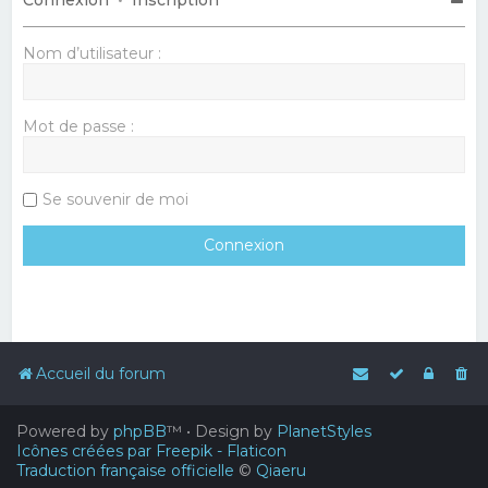
Nom d’utilisateur :
Mot de passe :
Se souvenir de moi
Accueil du forum
Powered by
phpBB
™
• Design by
PlanetStyles
Icônes créées par Freepik - Flaticon
Traduction française officielle
©
Qiaeru