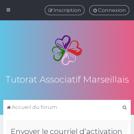
Inscription
Connexion
Tutorat Associatif Marseillais
R
Accueil du forum
e
c
Envoyer le courriel d’activation
h