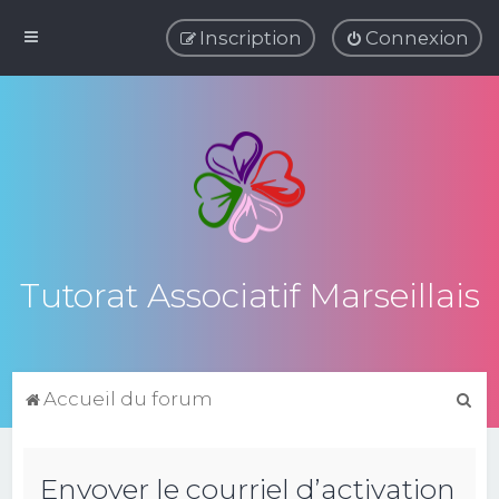
Inscription
Connexion
Tutorat Associatif Marseillais
R
Accueil du forum
e
c
Envoyer le courriel d’activation
h