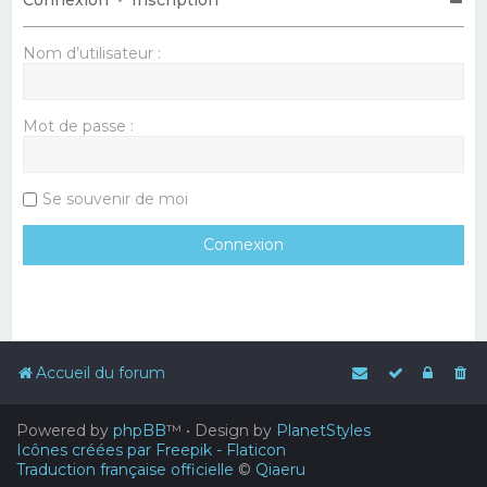
Nom d’utilisateur :
Mot de passe :
Se souvenir de moi
Accueil du forum
Powered by
phpBB
™
• Design by
PlanetStyles
Icônes créées par Freepik - Flaticon
Traduction française officielle
©
Qiaeru