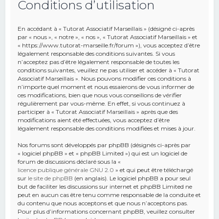
Conditions d’utilisation
e
r
En accédant à « Tutorat Associatif Marseillais » (désigné ci-après
c
par « nous », « notre », « nos », « Tutorat Associatif Marseillais » et
« https://www.tutorat-marseille.fr/forum »), vous acceptez d’être
h
légalement responsable des conditions suivantes. Si vous
n’acceptez pas d’être légalement responsable de toutes les
e
conditions suivantes, veuillez ne pas utiliser et accéder à « Tutorat
r
Associatif Marseillais ». Nous pouvons modifier ces conditions à
n’importe quel moment et nous essaierons de vous informer de
ces modifications, bien que nous vous conseillons de vérifier
régulièrement par vous-même. En effet, si vous continuez à
participer à « Tutorat Associatif Marseillais » après que des
modifications aient été effectuées, vous acceptez d’être
légalement responsable des conditions modifiées et mises à jour.
Nos forums sont développés par phpBB (désignés ci-après par
« logiciel phpBB » et « phpBB Limited ») qui est un logiciel de
forum de discussions déclaré sous la «
licence publique générale GNU 2.0
» et qui peut être téléchargé
sur
le site de phpBB
(en anglais). Le logiciel phpBB a pour seul
but de faciliter les discussions sur internet et phpBB Limited ne
peut en aucun cas être tenu comme responsable de la conduite et
du contenu que nous acceptons et que nous n’acceptons pas.
Pour plus d’informations concernant phpBB, veuillez consulter