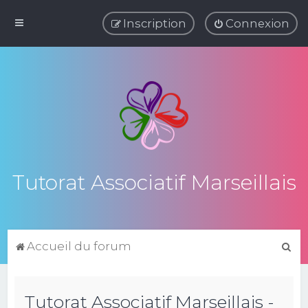
Inscription
Connexion
Tutorat Associatif Marseillais
R
Accueil du forum
e
c
Tutorat Associatif Marseillais -
h