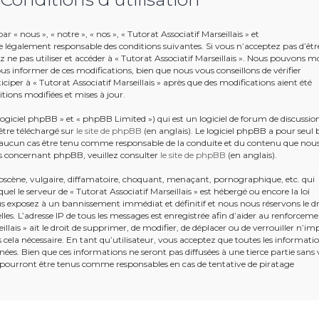
r « nous », « notre », « nos », « Tutorat Associatif Marseillais » et
e légalement responsable des conditions suivantes. Si vous n’acceptez pas d’êtr
 ne pas utiliser et accéder à « Tutorat Associatif Marseillais ». Nous pouvons mo
s informer de ces modifications, bien que nous vous conseillons de vérifier
iper à « Tutorat Associatif Marseillais » après que des modifications aient été
tions modifiées et mises à jour.
giciel phpBB » et « phpBB Limited ») qui est un logiciel de forum de discussio
être téléchargé sur
le site de phpBB
(en anglais). Le logiciel phpBB a pour seul 
en aucun cas être tenu comme responsable de la conduite et du contenu que nou
s concernant phpBB, veuillez consulter
le site de phpBB
(en anglais).
bscène, vulgaire, diffamatoire, choquant, menaçant, pornographique, etc. qui
uel le serveur de « Tutorat Associatif Marseillais » est hébergé ou encore la loi
ous exposez à un bannissement immédiat et définitif et nous nous réservons le dr
ielles. L’adresse IP de tous les messages est enregistrée afin d’aider au renforcem
illais » ait le droit de supprimer, de modifier, de déplacer ou de verrouiller n’im
ela nécessaire. En tant qu’utilisateur, vous acceptez que toutes les informati
ées. Bien que ces informations ne seront pas diffusées à une tierce partie sans 
e pourront être tenus comme responsables en cas de tentative de piratage