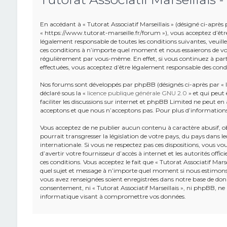
En accédant à « Tutorat Associatif Marseillais » (désigné ci-après pa
« https://www.tutorat-marseille.fr/forum »), vous acceptez d’êtr
légalement responsable de toutes les conditions suivantes, veuillez
ces conditions à n’importe quel moment et nous essaierons de vou
régulièrement par vous-même. En effet, si vous continuez à partic
effectuées, vous acceptez d’être légalement responsable des condi
Nos forums sont développés par phpBB (désignés ci-après par « lo
déclaré sous la «
licence publique générale GNU 2.0
» et qui peut 
faciliter les discussions sur internet et phpBB Limited ne peut 
acceptons et que nous n’acceptons pas. Pour plus d’information
Vous acceptez de ne publier aucun contenu à caractère abusif, o
pourrait transgresser la législation de votre pays, du pays dans leq
internationale. Si vous ne respectez pas ces dispositions, vous v
d’avertir votre fournisseur d’accès à internet et les autorités offic
ces conditions. Vous acceptez le fait que « Tutorat Associatif Marse
quel sujet et message à n’importe quel moment si nous estimons c
vous avez renseignées soient enregistrées dans notre base de donn
consentement, ni « Tutorat Associatif Marseillais », ni phpBB, n
informatique visant à compromettre vos données.