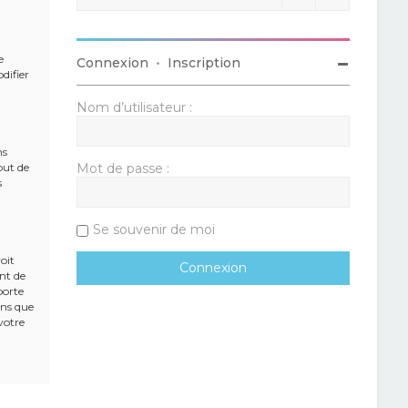
e
Connexion
•
Inscription
difier
Nom d’utilisateur :
ns
but de
Mot de passe :
s
Se souvenir de moi
oit
ent de
porte
ons que
votre