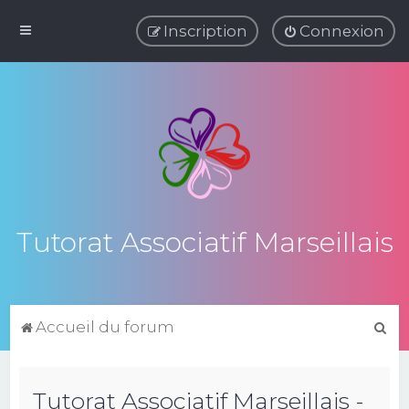
Inscription
Connexion
Tutorat Associatif Marseillais
R
Accueil du forum
e
c
Tutorat Associatif Marseillais -
h