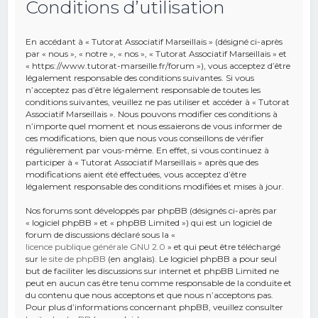
Conditions d’utilisation
e
r
En accédant à « Tutorat Associatif Marseillais » (désigné ci-après
c
par « nous », « notre », « nos », « Tutorat Associatif Marseillais » et
« https://www.tutorat-marseille.fr/forum »), vous acceptez d’être
h
légalement responsable des conditions suivantes. Si vous
n’acceptez pas d’être légalement responsable de toutes les
e
conditions suivantes, veuillez ne pas utiliser et accéder à « Tutorat
r
Associatif Marseillais ». Nous pouvons modifier ces conditions à
n’importe quel moment et nous essaierons de vous informer de
ces modifications, bien que nous vous conseillons de vérifier
régulièrement par vous-même. En effet, si vous continuez à
participer à « Tutorat Associatif Marseillais » après que des
modifications aient été effectuées, vous acceptez d’être
légalement responsable des conditions modifiées et mises à jour.
Nos forums sont développés par phpBB (désignés ci-après par
« logiciel phpBB » et « phpBB Limited ») qui est un logiciel de
forum de discussions déclaré sous la «
licence publique générale GNU 2.0
» et qui peut être téléchargé
sur
le site de phpBB
(en anglais). Le logiciel phpBB a pour seul
but de faciliter les discussions sur internet et phpBB Limited ne
peut en aucun cas être tenu comme responsable de la conduite et
du contenu que nous acceptons et que nous n’acceptons pas.
Pour plus d’informations concernant phpBB, veuillez consulter