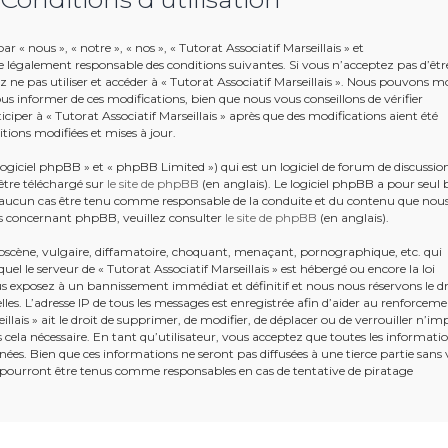
r « nous », « notre », « nos », « Tutorat Associatif Marseillais » et
e légalement responsable des conditions suivantes. Si vous n’acceptez pas d’êtr
 ne pas utiliser et accéder à « Tutorat Associatif Marseillais ». Nous pouvons mo
s informer de ces modifications, bien que nous vous conseillons de vérifier
iper à « Tutorat Associatif Marseillais » après que des modifications aient été
tions modifiées et mises à jour.
giciel phpBB » et « phpBB Limited ») qui est un logiciel de forum de discussio
être téléchargé sur
le site de phpBB
(en anglais). Le logiciel phpBB a pour seul 
en aucun cas être tenu comme responsable de la conduite et du contenu que nou
s concernant phpBB, veuillez consulter
le site de phpBB
(en anglais).
bscène, vulgaire, diffamatoire, choquant, menaçant, pornographique, etc. qui
uel le serveur de « Tutorat Associatif Marseillais » est hébergé ou encore la loi
ous exposez à un bannissement immédiat et définitif et nous nous réservons le dr
ielles. L’adresse IP de tous les messages est enregistrée afin d’aider au renforcem
illais » ait le droit de supprimer, de modifier, de déplacer ou de verrouiller n’im
ela nécessaire. En tant qu’utilisateur, vous acceptez que toutes les informati
ées. Bien que ces informations ne seront pas diffusées à une tierce partie sans 
e pourront être tenus comme responsables en cas de tentative de piratage