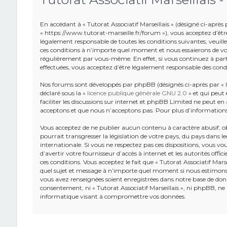
En accédant à « Tutorat Associatif Marseillais » (désigné ci-après pa
« https://www.tutorat-marseille.fr/forum »), vous acceptez d’êtr
légalement responsable de toutes les conditions suivantes, veuillez
ces conditions à n’importe quel moment et nous essaierons de vou
régulièrement par vous-même. En effet, si vous continuez à partic
effectuées, vous acceptez d’être légalement responsable des condi
Nos forums sont développés par phpBB (désignés ci-après par « lo
déclaré sous la «
licence publique générale GNU 2.0
» et qui peut 
faciliter les discussions sur internet et phpBB Limited ne peut 
acceptons et que nous n’acceptons pas. Pour plus d’information
Vous acceptez de ne publier aucun contenu à caractère abusif, o
pourrait transgresser la législation de votre pays, du pays dans leq
internationale. Si vous ne respectez pas ces dispositions, vous v
d’avertir votre fournisseur d’accès à internet et les autorités offic
ces conditions. Vous acceptez le fait que « Tutorat Associatif Marse
quel sujet et message à n’importe quel moment si nous estimons c
vous avez renseignées soient enregistrées dans notre base de donn
consentement, ni « Tutorat Associatif Marseillais », ni phpBB, n
informatique visant à compromettre vos données.