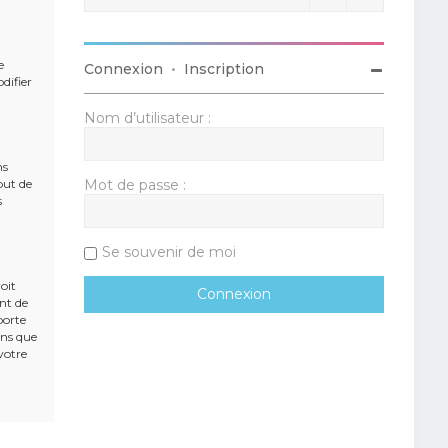
e
Connexion
•
Inscription
difier
Nom d’utilisateur :
ns
but de
Mot de passe :
s
Se souvenir de moi
oit
ent de
porte
ons que
votre