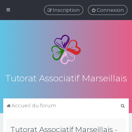
Inscription
Connexion
Tutorat Associatif Marseillais
R
Accueil du forum
e
c
Tutorat Associatif Marseillais -
h