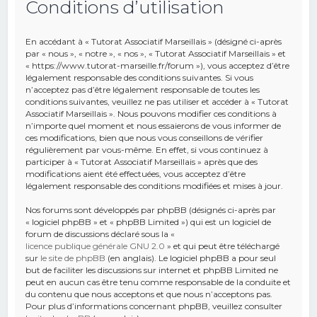
Conditions d’utilisation
e
r
En accédant à « Tutorat Associatif Marseillais » (désigné ci-après
c
par « nous », « notre », « nos », « Tutorat Associatif Marseillais » et
« https://www.tutorat-marseille.fr/forum »), vous acceptez d’être
h
légalement responsable des conditions suivantes. Si vous
n’acceptez pas d’être légalement responsable de toutes les
e
conditions suivantes, veuillez ne pas utiliser et accéder à « Tutorat
r
Associatif Marseillais ». Nous pouvons modifier ces conditions à
n’importe quel moment et nous essaierons de vous informer de
ces modifications, bien que nous vous conseillons de vérifier
régulièrement par vous-même. En effet, si vous continuez à
participer à « Tutorat Associatif Marseillais » après que des
modifications aient été effectuées, vous acceptez d’être
légalement responsable des conditions modifiées et mises à jour.
Nos forums sont développés par phpBB (désignés ci-après par
« logiciel phpBB » et « phpBB Limited ») qui est un logiciel de
forum de discussions déclaré sous la «
licence publique générale GNU 2.0
» et qui peut être téléchargé
sur
le site de phpBB
(en anglais). Le logiciel phpBB a pour seul
but de faciliter les discussions sur internet et phpBB Limited ne
peut en aucun cas être tenu comme responsable de la conduite et
du contenu que nous acceptons et que nous n’acceptons pas.
Pour plus d’informations concernant phpBB, veuillez consulter