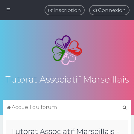
Inscription
Connexion
Tutorat Associatif Marseillais
R
Accueil du forum
e
c
Tutorat Associatif Marseillais -
h