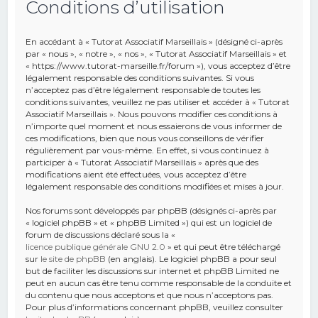
Conditions d’utilisation
e
r
En accédant à « Tutorat Associatif Marseillais » (désigné ci-après
c
par « nous », « notre », « nos », « Tutorat Associatif Marseillais » et
« https://www.tutorat-marseille.fr/forum »), vous acceptez d’être
h
légalement responsable des conditions suivantes. Si vous
n’acceptez pas d’être légalement responsable de toutes les
e
conditions suivantes, veuillez ne pas utiliser et accéder à « Tutorat
r
Associatif Marseillais ». Nous pouvons modifier ces conditions à
n’importe quel moment et nous essaierons de vous informer de
ces modifications, bien que nous vous conseillons de vérifier
régulièrement par vous-même. En effet, si vous continuez à
participer à « Tutorat Associatif Marseillais » après que des
modifications aient été effectuées, vous acceptez d’être
légalement responsable des conditions modifiées et mises à jour.
Nos forums sont développés par phpBB (désignés ci-après par
« logiciel phpBB » et « phpBB Limited ») qui est un logiciel de
forum de discussions déclaré sous la «
licence publique générale GNU 2.0
» et qui peut être téléchargé
sur
le site de phpBB
(en anglais). Le logiciel phpBB a pour seul
but de faciliter les discussions sur internet et phpBB Limited ne
peut en aucun cas être tenu comme responsable de la conduite et
du contenu que nous acceptons et que nous n’acceptons pas.
Pour plus d’informations concernant phpBB, veuillez consulter