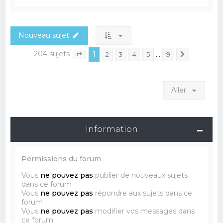
Nouveau sujet
204 sujets
1
…
2
3
4
5
9
Suivant
Page
1
sur
9
Aller
Information
Permissions du forum
Vous
ne pouvez pas
publier de nouveaux sujets
dans ce forum
Vous
ne pouvez pas
répondre aux sujets dans ce
forum
Vous
ne pouvez pas
modifier vos messages dans
ce forum