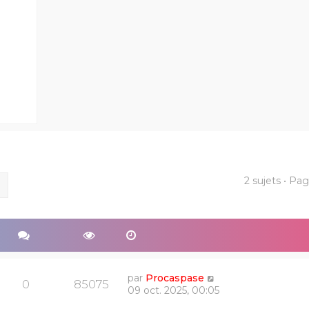
2 sujets • Pa
ercher
Recherche avancée
par
Procaspase
0
85075
09 oct. 2025, 00:05