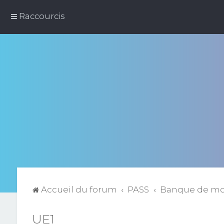
Raccourcis
Accueil du forum
PASS
Banque de m
UE1