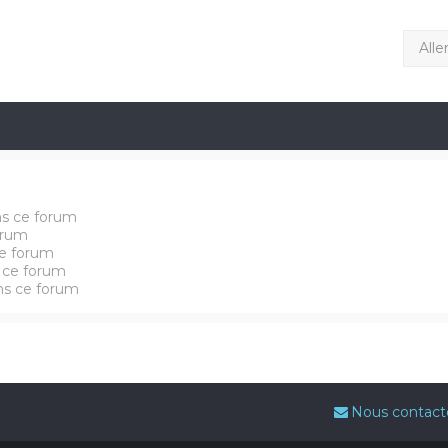
Alle
ns ce forum
orum
e forum
 ce forum
ans ce forum
Nous contact