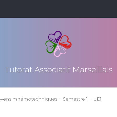
Tutorat Associatif Marseillais
oyens mnémotechniques
Semestre 1
UE1