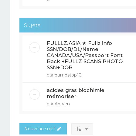
Sujets
FULLLZ.ASIA ★ Fullz info
SSN/DOB/DL/Name
CANADA/USA/Passport Font
Back +FULLZ SCANS PHOTO
SSN+DOB
par
dumpstop10
acides gras biochimie
mémoriser
par
Adryen
Nouveau sujet