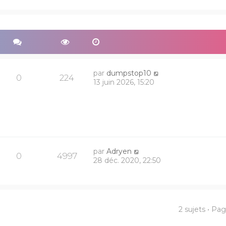
par
dumpstop10
0
224
13 juin 2026, 15:20
par
Adryen
0
4997
28 déc. 2020, 22:50
2 sujets • Pa