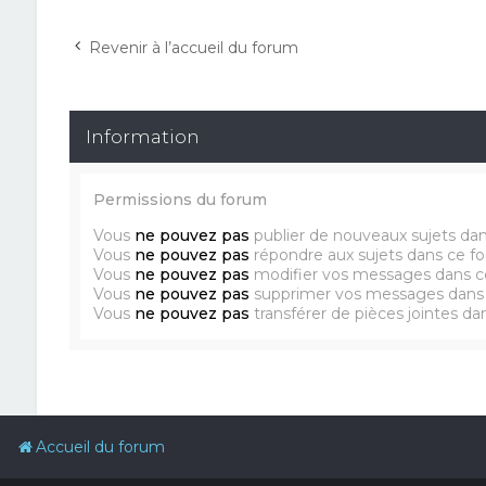
Revenir à l’accueil du forum
Information
Permissions du forum
Vous
ne pouvez pas
publier de nouveaux sujets da
Vous
ne pouvez pas
répondre aux sujets dans ce f
Vous
ne pouvez pas
modifier vos messages dans c
Vous
ne pouvez pas
supprimer vos messages dans
Vous
ne pouvez pas
transférer de pièces jointes d
Accueil du forum