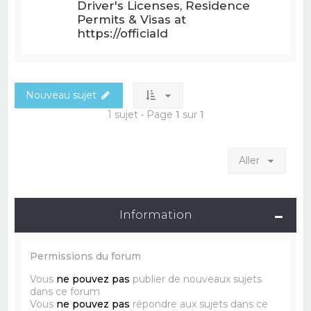
Driver's Licenses, Residence
Permits & Visas at
https://officiald
Nouveau sujet
1 sujet • Page
1
sur
1
Aller
Information
Permissions du forum
Vous
ne pouvez pas
publier de nouveaux sujets
dans ce forum
Vous
ne pouvez pas
répondre aux sujets dans ce