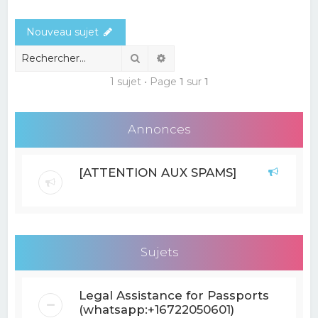
e
Nouveau sujet
r
c
Rechercher
Recherche avancée
h
1 sujet • Page
1
sur
1
e
r
Annonces
[ATTENTION AUX SPAMS]
Sujets
Legal Assistance for Passports
(whatsapp:+16722050601)