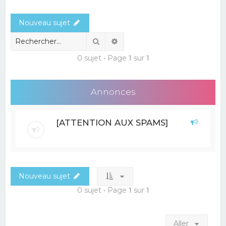
e
Nouveau sujet
r
c
Rechercher
Recherche avancée
h
0 sujet • Page
1
sur
1
e
r
Annonces
[ATTENTION AUX SPAMS]
Nouveau sujet
0 sujet • Page
1
sur
1
Aller