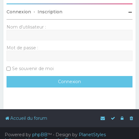
Connexion
•
Inscription
Nom d’utilisateur :
Mot de passe :
Se souvenir de moi
Accueil du forum
Powered by
phpBB
™
• Design by
PlanetStyles