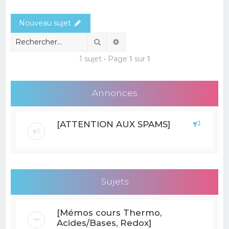
e
Nouveau sujet
r
c
Rechercher
Recherche avancée
h
1 sujet • Page
1
sur
1
e
r
Annonces
[ATTENTION AUX SPAMS]
Sujets
[Mémos cours Thermo,
Acides/Bases, Redox]