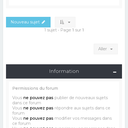
Nouveau sujet
1 sujet • Page
1
sur
1
Aller
Information
Permissions du forum
Vous
ne pouvez pas
publier de nouveaux sujets
dans ce forum
Vous
ne pouvez pas
répondre aux sujets dans ce
forum
Vous
ne pouvez pas
modifier vos messages dans
ce forum