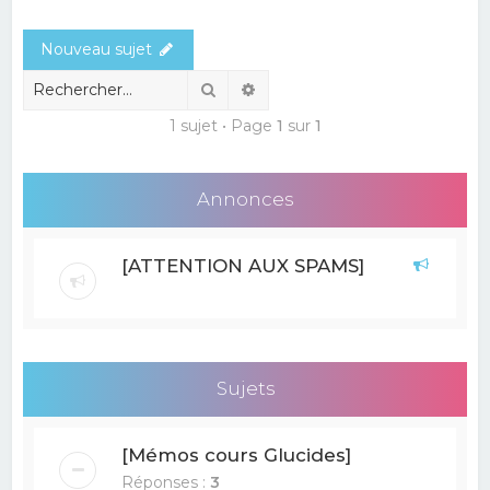
e
Nouveau sujet
r
c
Rechercher
Recherche avancée
h
1 sujet • Page
1
sur
1
e
r
Annonces
[ATTENTION AUX SPAMS]
Sujets
[Mémos cours Glucides]
Réponses :
3