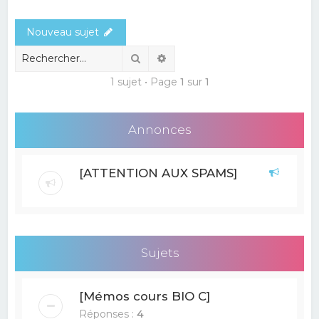
e
Nouveau sujet
r
c
Rechercher
Recherche avancée
h
1 sujet • Page
1
sur
1
e
r
Annonces
[ATTENTION AUX SPAMS]
Sujets
[Mémos cours BIO C]
Réponses :
4