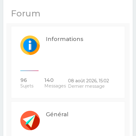
e
Forum
r
c
h
Informations
e
r
96
140
08 août 2026, 15:02
Sujets
Messages
Dernier message
Général