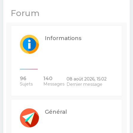
e
Forum
r
c
h
Informations
e
r
96
140
08 août 2026, 15:02
Sujets
Messages
Dernier message
Général