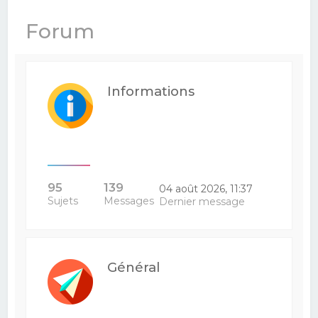
e
Forum
r
c
h
Informations
e
r
95
139
04 août 2026, 11:37
Sujets
Messages
Dernier message
Général