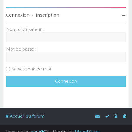
Connexion
•
Inscription
Nom d’utilisateur :
Mot de passe :
Se souvenir de moi
Accueil du forum
Powered by
phpBB
™
• Design by
PlanetStyles