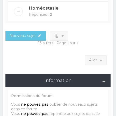
Homéostasie
Réponses :
2
Nouveau sujet
13 sujets • Page
1
sur
1
Aller
Information
Permissions du forum
Vous
ne pouvez pas
publier de nouveaux sujets
dans ce forum
Vous
ne pouvez pas
répondre aux sujets dans ce