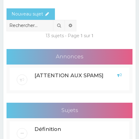
e
Nouveau sujet
r
c
Rechercher
Recherche avancée
h
13 sujets • Page
1
sur
1
e
r
Annonces
[ATTENTION AUX SPAMS]
Sujets
Définition