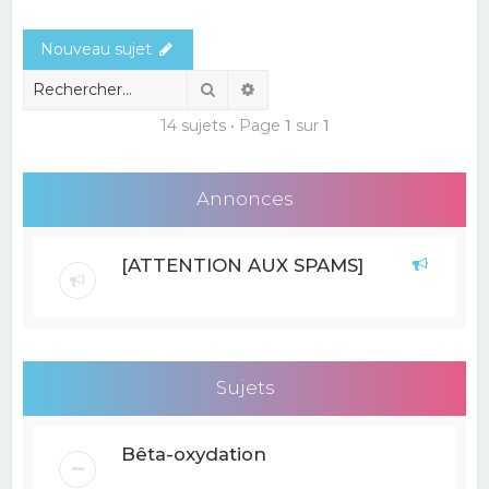
e
Nouveau sujet
r
c
Rechercher
Recherche avancée
h
14 sujets • Page
1
sur
1
e
r
Annonces
[ATTENTION AUX SPAMS]
Sujets
Bêta-oxydation