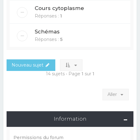
Cours cytoplasme
Réponses :
1
Schémas
Réponses :
5
Nouveau sujet
14 sujets • Page
1
sur
1
Aller
Information
Permissions du forum