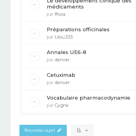
Le développement clinique des
médicaments
par
fflora
Préparations officinales
par
Lilou.333
Annales UE6-8
par
denver
Cetuximab
par
denver
Vocabulaire pharmacodynamie
par
Cygne
Nouveau sujet