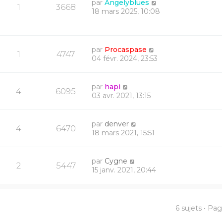
par
Angelyblues
1
3668
18 mars 2025, 10:08
par
Procaspase
1
4747
04 févr. 2024, 23:53
par
hapi
4
6095
03 avr. 2021, 13:15
par
denver
4
6470
18 mars 2021, 15:51
par
Cygne
2
5447
15 janv. 2021, 20:44
6 sujets • Pa