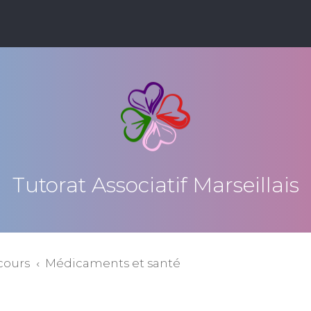
Tutorat Associatif Marseillais
cours
Médicaments et santé