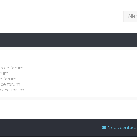
Alle
ns ce forum
orum
e forum
 ce forum
ans ce forum
Nous contact