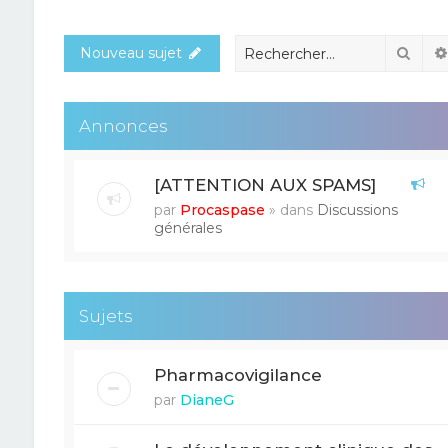
Rech
Nouveau sujet
Annonces
[ATTENTION AUX SPAMS]
par
Procaspase
» dans
Discussions
générales
Sujets
Pharmacovigilance
par
DianeG