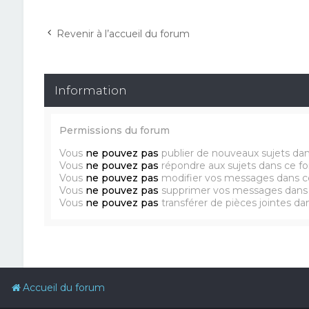
Revenir à l’accueil du forum
Information
Permissions du forum
Vous
ne pouvez pas
publier de nouveaux sujets da
Vous
ne pouvez pas
répondre aux sujets dans ce f
Vous
ne pouvez pas
modifier vos messages dans c
Vous
ne pouvez pas
supprimer vos messages dans
Vous
ne pouvez pas
transférer de pièces jointes d
Accueil du forum