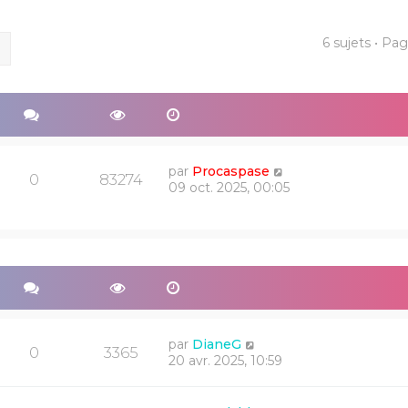
6 sujets • Pa
ercher
Recherche avancée
par
Procaspase
0
83274
09 oct. 2025, 00:05
par
DianeG
0
3365
20 avr. 2025, 10:59