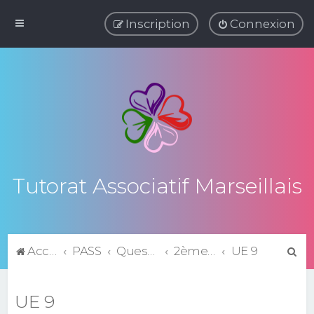
Inscription
Connexion
Tutorat Associatif Marseillais
R
Accueil du forum
PASS
Questions de cours
2ème Semestre
UE 9
e
c
UE 9
h