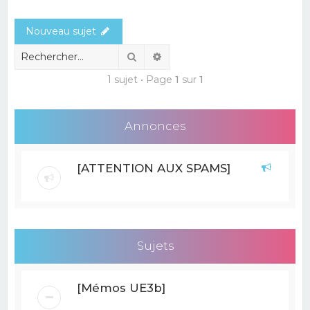
e
Nouveau sujet
r
c
Rechercher
Recherche avancée
h
1 sujet • Page
1
sur
1
e
r
Annonces
[ATTENTION AUX SPAMS]
Sujets
[Mémos UE3b]