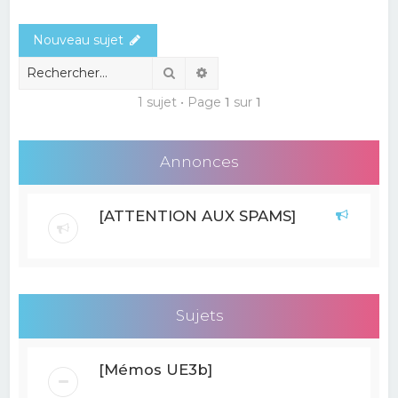
e
Nouveau sujet
r
c
Rechercher
Recherche avancée
h
1 sujet • Page
1
sur
1
e
r
Annonces
[ATTENTION AUX SPAMS]
Sujets
[Mémos UE3b]