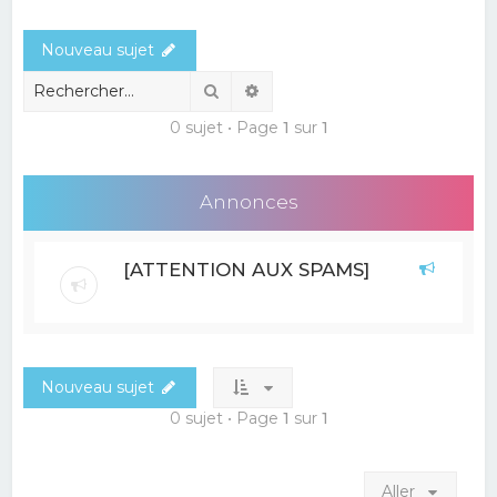
e
Nouveau sujet
r
c
Rechercher
Recherche avancée
h
0 sujet • Page
1
sur
1
e
r
Annonces
[ATTENTION AUX SPAMS]
Nouveau sujet
0 sujet • Page
1
sur
1
Aller