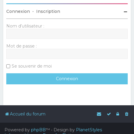
Connexion
•
Inscription
Nom d’utilisateur :
Mot de passe :
Se souvenir de moi
Accueil du forum
Powered by
phpBB
™
• Design by
PlanetStyles