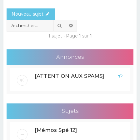
e
Nouveau sujet
r
c
Rechercher
Recherche avancée
h
1 sujet • Page
1
sur
1
e
r
Annonces
[ATTENTION AUX SPAMS]
Sujets
[Mémos Spé 12]