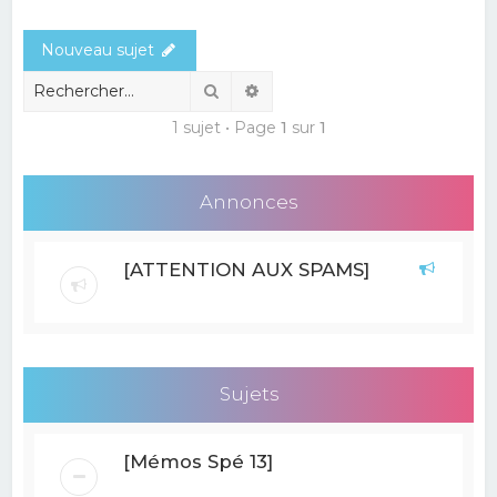
e
Nouveau sujet
r
c
Rechercher
Recherche avancée
h
1 sujet • Page
1
sur
1
e
r
Annonces
[ATTENTION AUX SPAMS]
Sujets
[Mémos Spé 13]