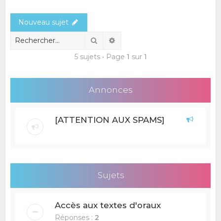
e
Nouveau sujet
r
c
Rechercher
Recherche avancée
h
5 sujets • Page
1
sur
1
e
r
Annonces
[ATTENTION AUX SPAMS]
Sujets
Accès aux textes d'oraux
Réponses :
2