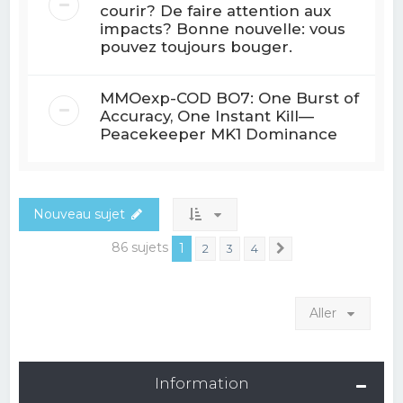
courir? De faire attention aux
impacts? Bonne nouvelle: vous
pouvez toujours bouger.
MMOexp-COD BO7: One Burst of
Accuracy, One Instant Kill—
Peacekeeper MK1 Dominance
Nouveau sujet
86 sujets
1
2
3
4
Suivant
Aller
Information