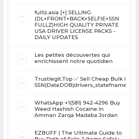
fulllz.asia [+] SELLING
(DL+FRONT+BACK+SELFIE+SSN
FULLZ)HIGH QUALITY PRIVATE
USA DRIVER LICENSE PACKS -
DAILY UPDATES
Les petites découvertes qui
enrichissent notre quotidien
Trustlegit.Top ✅ Sell Cheap Bulk info f
SSN|DateDOB|drivers_statefname|ac
WhatsApp +1(581) 942-4296 Buy
Weed Hashish Cocaine in
Amman Zarqa Madaba Jordan
EZBUFF | The Ultimate Guide to
Buy Path of Exile 2 Items Safely