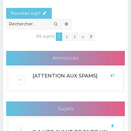
e
Nouveau sujet
r
c
Rechercher
Recherche avancée
h
86 sujets
1
2
3
4
Suivant
e
r
Annonces
[ATTENTION AUX SPAMS]
Sujets