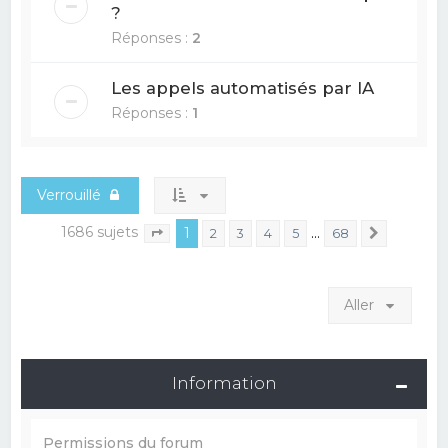
?
Réponses :
2
Les appels automatisés par IA
Réponses :
1
Verrouillé
1686 sujets
1
…
2
3
4
5
68
Suivant
Page
1
sur
68
Aller
Information
Permissions du forum