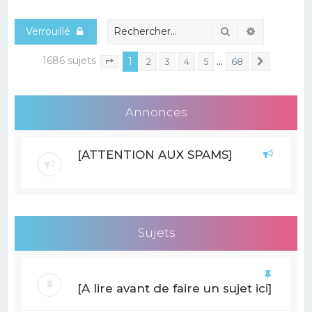
e
Rechercher
Recherche
Verrouillé
r
c
1686 sujets
1
…
2
3
4
5
68
Suivant
Page
1
sur
68
h
e
Annonces
r
[ATTENTION AUX SPAMS]
Sujets
[A lire avant de faire un sujet ici]